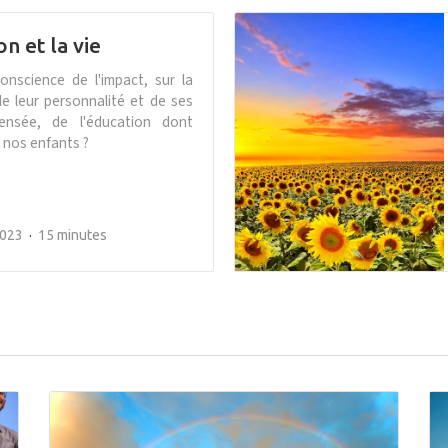
on et la vie
nscience de l'impact, sur la
de leur personnalité et de ses
nsée, de l'éducation dont
 nos enfants ?
2023
15 minutes