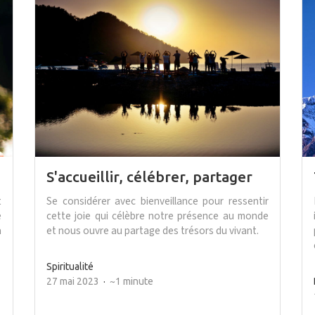
S'accueillir, célébrer, partager
t
Se considérer avec bienveillance pour ressentir
e
cette joie qui célèbre notre présence au monde
à
et nous ouvre au partage des trésors du vivant.
Spiritualité
27 mai 2023
~1 minute